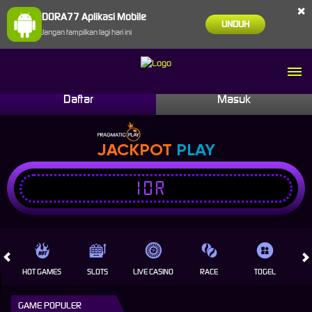
×
DORA77 Aplikasi Mobile
UNDUH
Pemeliharaan Terjadwal: PP Virtual Sports pada 30-Jun-2026 dari 15.00.00 sampai 30-Sep-2026 15.00.00.
Jangan tampilkan lagi hari ini
Selama waktu ini, PP Virtual Sports permainan tidak akan tersedia. Kami memohon maaf atas
ketidaknyamanan yang mungkin ditimbulkan.
Pemeliharaan Terjadwal: MarbleX pada 31-Jul-2026 dari 00.00.00 sampai 31-Jul-2027 00.00.00. Selama
waktu ini, MarbleX permainan tidak akan tersedia. Kami memohon maaf atas ketidaknyamanan yang
mungkin ditimbulkan.
Pemeliharaan Terjadwal: Balak Play pada 06-Agt-2026 dari 09.00.00 sampai 15.30.00. Selama waktu ini,
Balak Play permainan tidak akan tersedia. Kami memohon maaf atas ketidaknyamanan yang mungkin
ditimbulkan.
Daftar
Masuk
JACKPOT
PLAY
IDR
HOT GAMES
SLOTS
LIVE CASINO
RACE
TOGEL
OL
GAME POPULER