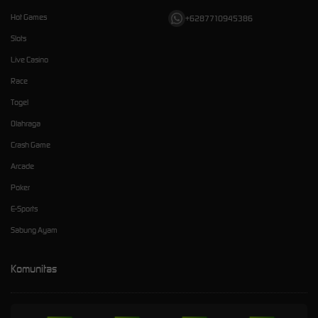
Hot Games
+6287710945386
Slots
Live Casino
Race
Togel
Olahraga
Crash Game
Arcade
Poker
E-Sports
Sabung Ayam
Komunitas