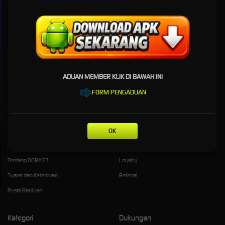
salah satu bandar judi bola online, casino online dan poker online terbaik yang mencakup
seluruh bidang permainan game online. DORA77 kini hadir sebagai salah satu bandar bola
indonesia yang didukung oleh customer service profesional online 24 jam dan anda bisa
menghubungi kami via livechat , SMS maupun telepon , Dan pastinya kami akan
memberikan kemudahan kepada anda sehingga anda bisa menikmati permainan ini jauh
lebih nyaman. Dan anda juga bisa nonton bola online sekarang juga di website kami, sambil
menikmati permainan judi bola online. DORA77 juga menyediakan permainan segala jenis
permainan Live Casino dan Poker Online terbaik. Anda hanya cukup mendaftarkan diri
ADUAN MEMBER KLIK DI BAWAH INI
anda sekali saja untuk bisa memainkan semua permainan yang kami sediakan.
FORM PENGADUAN
Kebijaksanaan
Platform
OK
Responsible Gambling
Promosi
Tentang DORA77
Loyalty
Syarat dan Ketentuan
Referral
Pusat Bantuan
Kategori
Dukungan