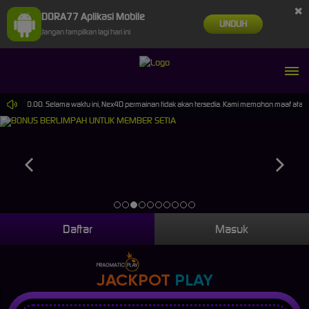
×
DORA77 Aplikasi Mobile
UNDUH
Jangan tampilkan lagi hari ini
 08.30.00. Selama waktu ini, Nex4D permainan tidak akan tersedia. Kami memohon maaf atas k
Daftar
Masuk
JACKPOT
PLAY