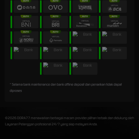
* Selama bank maintenance dan bank offline deposit dan penarikan tidak dapat
diproses
©2026 DORA77 menawarkan berbagai macam provider pilihan terbaik dan didukung oleh
Layanan Pelanggan profesional 24/7 yang siap melayani Anda.