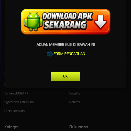
salah satu bandar judi bola online, casino online dan poker online terbaik yang mencakup
seluruh bidang permainan game online. DORA77 kini hadir sebagai salah satu bandar bola
indonesia yang didukung oleh customer service profesional online 24 jam dan anda bisa
menghubungi kami via livechat , SMS maupun telepon , Dan pastinya kami akan
memberikan kemudahan kepada anda sehingga anda bisa menikmati permainan ini jauh
lebih nyaman. Dan anda juga bisa nonton bola online sekarang juga di website kami, sambil
menikmati permainan judi bola online. DORA77 juga menyediakan permainan segala jenis
permainan Live Casino dan Poker Online terbaik. Anda hanya cukup mendaftarkan diri
ADUAN MEMBER KLIK DI BAWAH INI
anda sekali saja untuk bisa memainkan semua permainan yang kami sediakan.
FORM PENGADUAN
Kebijaksanaan
Platform
OK
Responsible Gambling
Promosi
Tentang DORA77
Loyalty
Syarat dan Ketentuan
Referral
Pusat Bantuan
Kategori
Dukungan