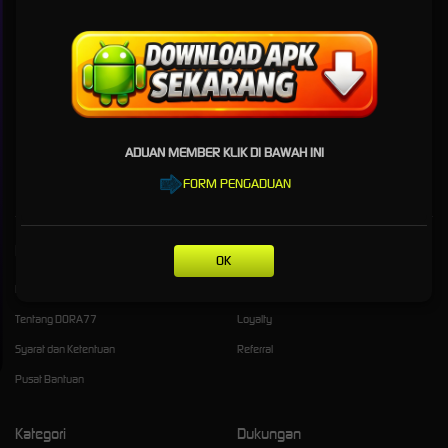
salah satu bandar judi bola online, casino online dan poker online terbaik yang mencakup
seluruh bidang permainan game online. DORA77 kini hadir sebagai salah satu bandar bola
indonesia yang didukung oleh customer service profesional online 24 jam dan anda bisa
menghubungi kami via livechat , SMS maupun telepon , Dan pastinya kami akan
memberikan kemudahan kepada anda sehingga anda bisa menikmati permainan ini jauh
lebih nyaman. Dan anda juga bisa nonton bola online sekarang juga di website kami, sambil
menikmati permainan judi bola online. DORA77 juga menyediakan permainan segala jenis
permainan Live Casino dan Poker Online terbaik. Anda hanya cukup mendaftarkan diri
ADUAN MEMBER KLIK DI BAWAH INI
anda sekali saja untuk bisa memainkan semua permainan yang kami sediakan.
FORM PENGADUAN
Kebijaksanaan
Platform
OK
Responsible Gambling
Promosi
Tentang DORA77
Loyalty
Syarat dan Ketentuan
Referral
Pusat Bantuan
Kategori
Dukungan