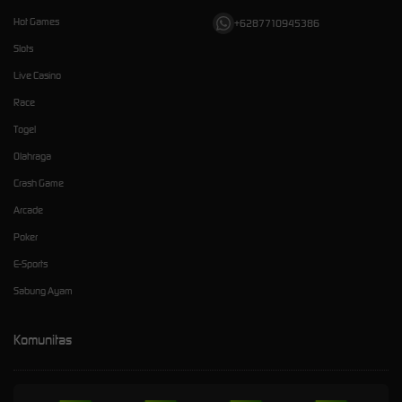
Hot Games
+6287710945386
Slots
Live Casino
Race
Togel
Olahraga
Crash Game
Arcade
Poker
E-Sports
Sabung Ayam
Komunitas