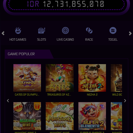
IDR
12,731,855,070
HOT GAMES
SLOTS
LIVE CASINO
RACE
TOGEL
OL
GAME POPULER
GATES OF OLYMPUS POP
TREASURES OF AZTEC
NEZHA 2
MAHJONG WINS 3 – BLACK SCATTER
MAHJONG WAYS
SUPER ELEMENTS 2