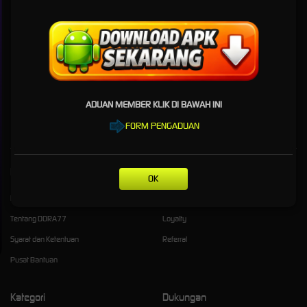
salah satu bandar judi bola online, casino online dan poker online terbaik yang mencakup
seluruh bidang permainan game online. DORA77 kini hadir sebagai salah satu bandar bola
indonesia yang didukung oleh customer service profesional online 24 jam dan anda bisa
menghubungi kami via livechat , SMS maupun telepon , Dan pastinya kami akan
memberikan kemudahan kepada anda sehingga anda bisa menikmati permainan ini jauh
lebih nyaman. Dan anda juga bisa nonton bola online sekarang juga di website kami, sambil
menikmati permainan judi bola online. DORA77 juga menyediakan permainan segala jenis
permainan Live Casino dan Poker Online terbaik. Anda hanya cukup mendaftarkan diri
ADUAN MEMBER KLIK DI BAWAH INI
anda sekali saja untuk bisa memainkan semua permainan yang kami sediakan.
FORM PENGADUAN
Kebijaksanaan
Platform
OK
Responsible Gambling
Promosi
Tentang DORA77
Loyalty
Syarat dan Ketentuan
Referral
Pusat Bantuan
Kategori
Dukungan