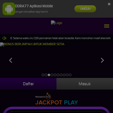
×
DORA77 Aplikasi Mobile
UNDUH
Jangan tampilkan lagi hari ini
5.00.00. Selama waktu ini, CQ9 permainan tidak akan tersedia. Kami memohon maaf atas ketid
Daftar
Masuk
JACKPOT
PLAY