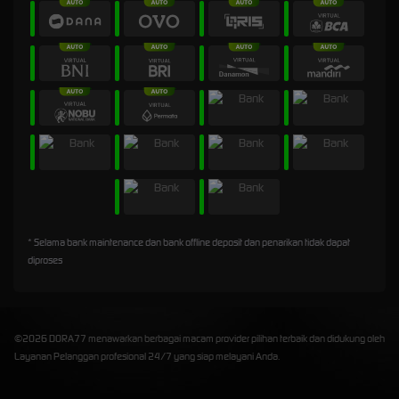
* Selama bank maintenance dan bank offline deposit dan penarikan tidak dapat
diproses
©2026 DORA77 menawarkan berbagai macam provider pilihan terbaik dan didukung oleh
Layanan Pelanggan profesional 24/7 yang siap melayani Anda.