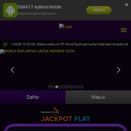
×
DORA77 Aplikasi Mobile
UNDUH
Jangan tampilkan lagi hari ini
 30-Sep-2026 15.00.00. Selama waktu ini, PP Virtual Sports permainan tidak akan tersedia. Ka
Daftar
Masuk
JACKPOT
PLAY