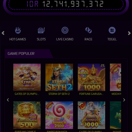
IDR
12,741,937,372
HOT GAMES
SLOTS
LIVE CASINO
RACE
TOGEL
OL
GAME POPULER
GATES OF OLYMPUS POP
STORM OF SETH 2
FORTUNE GARUDA 1000
MOCHI MANIA 1
FORTUNE GEMS 500
SWEET BONANZA 2500
GATES OF OLYMPUS 1000
MAHJONG WAYS