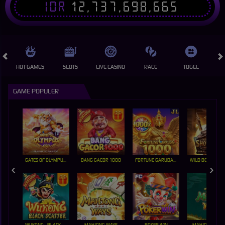
IDR
12,737,698,665
HOT GAMES
SLOTS
LIVE CASINO
RACE
TOGEL
OL
GAME POPULER
GATES OF OLYMPUS POP
BANG GACOR 1000
FORTUNE GARUDA 1000
WUKONG - BLACK SCATTER
MAHJONG WAYS
POKER WIN
MAHJONG WAYS