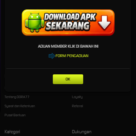
salah satu bandar judi bola online, casino online dan poker online terbaik yang mencakup
seluruh bidang permainan game online. DORA77 kini hadir sebagai salah satu bandar bola
indonesia yang didukung oleh customer service profesional online 24 jam dan anda bisa
menghubungi kami via livechat , SMS maupun telepon , Dan pastinya kami akan
memberikan kemudahan kepada anda sehingga anda bisa menikmati permainan ini jauh
lebih nyaman. Dan anda juga bisa nonton bola online sekarang juga di website kami, sambil
menikmati permainan judi bola online. DORA77 juga menyediakan permainan segala jenis
permainan Live Casino dan Poker Online terbaik. Anda hanya cukup mendaftarkan diri
ADUAN MEMBER KLIK DI BAWAH INI
anda sekali saja untuk bisa memainkan semua permainan yang kami sediakan.
FORM PENGADUAN
Kebijaksanaan
Platform
OK
Responsible Gambling
Promosi
Tentang DORA77
Loyalty
Syarat dan Ketentuan
Referral
Pusat Bantuan
Kategori
Dukungan