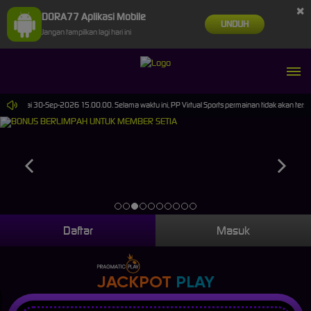
×
DORA77 Aplikasi Mobile
UNDUH
Jangan tampilkan lagi hari ini
00 sampai 30-Sep-2026 15.00.00. Selama waktu ini, PP Virtual Sports permainan tidak akan ter
Daftar
Masuk
JACKPOT
PLAY