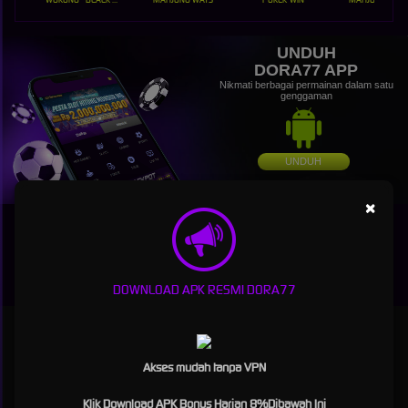
UNDUH
DORA77 APP
Nikmati berbagai permainan dalam satu
genggaman
UNDUH
PANDUAN INSTALASI
×
DOWNLOAD APK RESMI DORA77
DORA77 - Platform Digital Slot Online | Togel 4D | Bola
Parlay Resmi Terpercaya
Akses mudah tanpa VPN
DORA77 adalah situs taruhan terbesar dan terpercaya di Indonesia. Dimana kami adalah
Klik Download APK Bonus Harian 8%Dibawah Ini